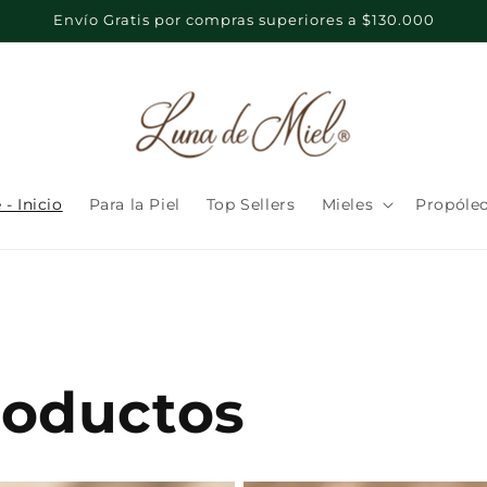
Envío Gratis por compras superiores a $130.000
- Inicio
Para la Piel
Top Sellers
Mieles
Propóleo
roductos